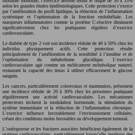
mortalité mondiale, l’exercice aérobie réduit le risque de 30 à 35%
selon les grandes études épidémiologiques. Cette protection s’exerce
par l’amélioration du profil lipidique, la réduction de l’inflammation
systémique et l’optimisation de la fonction endothéliale. Les
marqueurs inflammatoires comme la protéine C-réactive diminuent
significativement chez les pratiquants réguliers d’exercice
cardiovasculaire.
Le diabète de type 2 voit son incidence réduite de 40 à 50% chez les
individus physiquement actifs. Cette protection résulte
principalement de l’amélioration de la sensibilité à l’insuline et de
l’optimisation du métabolisme glucidique. L’exercice
cardiovasculaire agit comme un
médicament métabolique naturel
,
restaurant la capacité des tissus à utiliser efficacement le glucose
sanguin.
Les cancers, particulièrement colorectaux et mammaires, présentent
une incidence réduite de 20 à 30% chez les personnes pratiquant
régulièrement une activité cardiovasculaire. Les mécanismes
protecteurs incluent la modulation hormonale, la stimulation du
système immunitaire et la réduction de l’inflammation chronique.
L’exercice influence favorablement l’environnement cellulaire,
créant des conditions moins favorables au développement tumoral.
L’ostéoporose et les fractures associées bénéficient également de la
pratique cardiovasculaire, particulièrement lorsqu’elle implique des