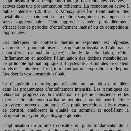
L’optimisation de la récupération intègre des modalités passives et
actives dans une programmation cohérente. La récupération active à
faible intensité (20-40% VO2max) accélère l’élimination des
métabolites et maintient la circulation sanguine sans imposer de
stress supplémentaire. Cette approche s’avère particulièrement
efficace lors de périodes d’entraînement intensif ou de compétitions
rapprochées.
Les thérapies de contraste thermique exploitent les réponses
vasomotrices pour optimiser la récupération tissulaire. L’alternance
chaud-froid (sauna/bain glacé) stimule la circulation, réduit
l’inflammation et accélère l’élimination des déchets métaboliques.
Le protocole optimal implique 3-4 cycles de 3-4 minutes de chaleur
suivis de 1 minute de froid, terminant par une exposition froide pour
favoriser la vasoconstriction finale.
La récupération neurologique nécessite une attention particulière
dans les programmes d’entraînement intensifs. Les techniques de
relaxation progressive, la méditation de pleine conscience et les
exercices de cohérence cardiaque modulent favorablement l’activité
du système nerveux autonome. Ces pratiques réduisent les niveaux
de cortisol, améliorent la qualité du sommeil et accélèrent la
récupération psychophysiologique globale.
L’optimisation du sommeil constitue un pilier fondamental de la
récupération, influençant directement la synthèse protéique, la