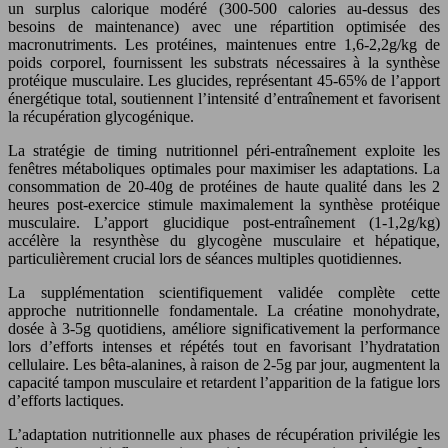
un surplus calorique modéré (300-500 calories au-dessus des
besoins de maintenance) avec une répartition optimisée des
macronutriments. Les protéines, maintenues entre 1,6-2,2g/kg de
poids corporel, fournissent les substrats nécessaires à la synthèse
protéique musculaire. Les glucides, représentant 45-65% de l’apport
énergétique total, soutiennent l’intensité d’entraînement et favorisent
la récupération glycogénique.
La stratégie de timing nutritionnel péri-entraînement exploite les
fenêtres métaboliques optimales pour maximiser les adaptations. La
consommation de 20-40g de protéines de haute qualité dans les 2
heures post-exercice stimule maximalement la synthèse protéique
musculaire. L’apport glucidique post-entraînement (1-1,2g/kg)
accélère la resynthèse du glycogène musculaire et hépatique,
particulièrement crucial lors de séances multiples quotidiennes.
La supplémentation scientifiquement validée complète cette
approche nutritionnelle fondamentale. La créatine monohydrate,
dosée à 3-5g quotidiens, améliore significativement la performance
lors d’efforts intenses et répétés tout en favorisant l’hydratation
cellulaire. Les bêta-alanines, à raison de 2-5g par jour, augmentent la
capacité tampon musculaire et retardent l’apparition de la fatigue lors
d’efforts lactiques.
L’adaptation nutritionnelle aux phases de récupération privilégie les