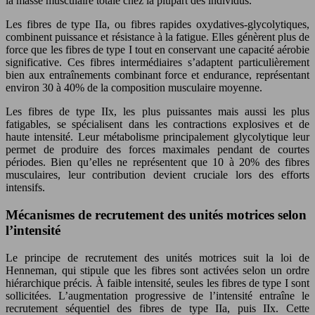
la masse musculaire totale chez la plupart des individus.
Les fibres de type IIa, ou fibres rapides oxydatives-glycolytiques,
combinent puissance et résistance à la fatigue. Elles génèrent plus de
force que les fibres de type I tout en conservant une capacité aérobie
significative. Ces fibres intermédiaires s’adaptent particulièrement
bien aux entraînements combinant force et endurance, représentant
environ 30 à 40% de la composition musculaire moyenne.
Les fibres de type IIx, les plus puissantes mais aussi les plus
fatigables, se spécialisent dans les contractions explosives et de
haute intensité. Leur métabolisme principalement glycolytique leur
permet de produire des forces maximales pendant de courtes
périodes. Bien qu’elles ne représentent que 10 à 20% des fibres
musculaires, leur contribution devient cruciale lors des efforts
intensifs.
Mécanismes de recrutement des unités motrices selon
l’intensité
Le principe de recrutement des unités motrices suit la loi de
Henneman, qui stipule que les fibres sont activées selon un ordre
hiérarchique précis. À faible intensité, seules les fibres de type I sont
sollicitées. L’augmentation progressive de l’intensité entraîne le
recrutement séquentiel des fibres de type IIa, puis IIx. Cette