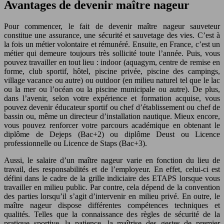
Avantages de devenir maître nageur
Pour commencer, le fait de devenir maître nageur sauveteur
constitue une assurance, une sécurité et sauvetage des vies. C’est à
la fois un métier volontaire et rémunéré. Ensuite, en France, c’est un
métier qui demeure toujours très sollicité toute l’année. Puis, vous
pouvez travailler en tout lieu : indoor (aquagym, centre de remise en
forme, club sportif, hôtel, piscine privée, piscine des campings,
village vacance ou autre) ou outdoor (en milieu naturel tel que le lac
ou la mer ou l’océan ou la piscine municipale ou autre). De plus,
dans l’avenir, selon votre expérience et formation acquise, vous
pouvez devenir éducateur sportif ou chef d’établissement ou chef de
bassin ou, même un directeur d’installation nautique. Mieux encore,
vous pouvez renforcer votre parcours académique en obtenant le
diplôme de Dejeps (Bac+2) ou diplôme Deust ou Licence
professionnelle ou Licence de Staps (Bac+3).
Aussi, le salaire d’un maître nageur varie en fonction du lieu de
travail, des responsabilités et de l’employeur. En effet, celui-ci est
défini dans le cadre de la grille indiciaire des ETAPS lorsque vous
travailler en milieu public. Par contre, cela dépend de la convention
des parties lorsqu’il s’agit d’intervenir en milieu privé. En outre, le
maître nageur dispose différentes compétences techniques et
qualités. Telles que la connaissance des règles de sécurité de la
pratique sportive, la patience, la maîtrise des gestes de premier